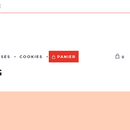
NE
ISES
COOKIES
PANIER
0
G